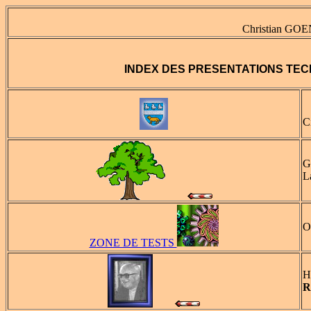
Christian GOE
INDEX DES PRESENTATIONS TEC
C
G
L
O
ZONE DE TESTS
H
R