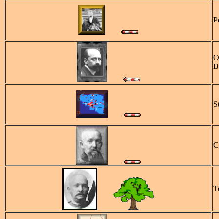
P
O
B
S
C
T