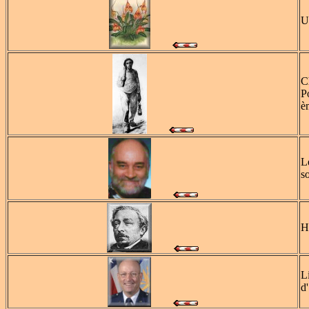
U
C
P
è
L
so
H
L
d