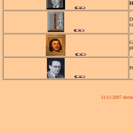
H
D
c
G
pl
P
11/11/2007 derni