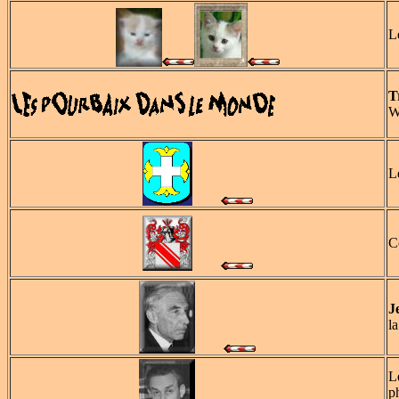
L
T
W
L
C
J
l
L
p