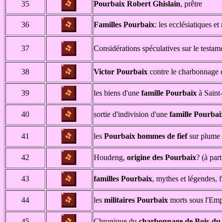
35
Pourbaix Robert Ghislain
, prêtre
36
Familles Pourbaix
: les ecclésiatiques et
37
Considérations spéculatives sur le testam
38
Victor Pourbaix
contre le charbonnage 
39
les biens d'une
famille Pourbaix
à Saint-
40
sortie d'indivision d'une
famille Pourbai
41
les
Pourbaix hommes de fief
sur plume d
42
Houdeng,
origine des Pourbaix
? (à par
43
familles Pourbaix
, mythes et légendes, 
44
les
militaires Pourbaix
morts sous l'Empi
45
Chronique du
charbonnage de Bois-du