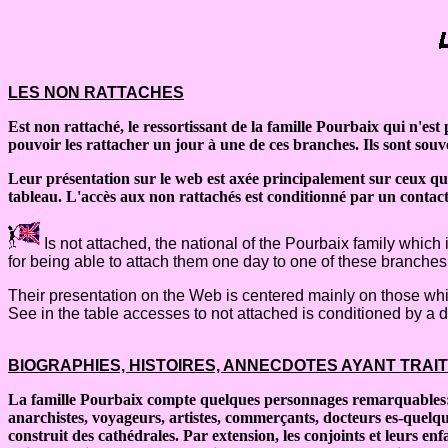
LES NON RATTACHES
Est non rattaché, le ressortissant de la famille Pourbaix qui n'e
pouvoir les rattacher un jour à une de ces branches. Ils sont sou
Leur présentation sur le web est axée principalement sur ceux qui 
tableau. L'accès aux non rattachés est conditionné par un contact 
Is not attached, the national of the Pourbaix family which 
for being able to attach them one day to one of these branche
Their presentation on the Web is centered mainly on those whi
See in the table accesses to not attached is conditioned by a 
BIOGRAPHIES, HISTOIRES, ANNECDOTES AYANT TRAIT 
La famille Pourbaix compte quelques personnages remarquables: il
anarchistes, voyageurs, artistes, commerçants, docteurs es-quelque ch
construit des cathédrales. Par extension, les conjoints et leurs en