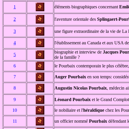
1
éléments biographiques concernant
Emil
2
l'aventure orientale des
Splingaert-Pou
3
une figure extraordinaire de la vie de La
4
l'établissement au Canada et aux USA de
biographie et interview de
Jacques Pour
5
de la famille ?
6
le Pourbaix contemporain le plus célèbre,
7
Auger Pourbaix
en son temps: considérat
8
Augustin Nicolas Pourbaix
, médecin ai
9
Léonard Pourbaix
et le Grand Complot:
10
le nobiliaire et l'
héraldique
chez les Pourb
11
un officier nommé
Pourbaix
défendant l