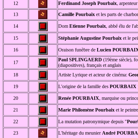
12
Ferdinand Joseph Pourbaix
, arpenteur
13
Camille Pourbaix
et les parts de charb
14
Dom
Etienne Pourbaix
, abbé élu de l'a
15
Stéphanie Augustine Pourbaix
et le pe
16
Oraison funèbre de
Lucien POURBAI
Paul SPLINGAERD
(19ème siècle), fo
17
(diapositives), français et anglais
18
Artiste Lyrique et acteur de cinéma:
Geo
19
L'origine de la famille des
POURBAIX p
20
Renée POURBAIX
, marquise ou princ
21
Marie Philomène Pourbaix
et le peintr
22
La mutation patronymique depuis "
Pour
23
L'héritage du meunier
André POURBA