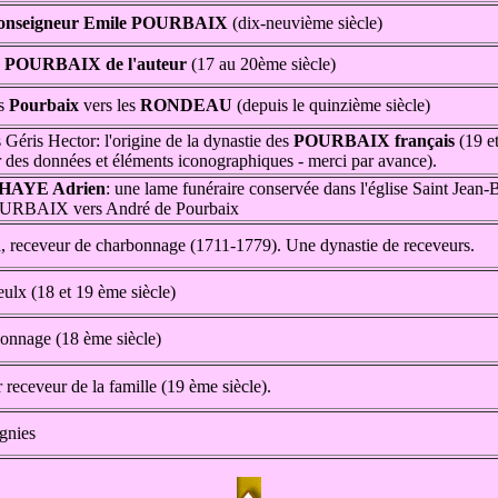
nseigneur Emile POURBAIX
(dix-neuvième siècle)
e POURBAIX de l'auteur
(17 au 20ème siècle)
es
Pourbaix
vers les
RONDEAU
(depuis le quinzième siècle)
s Géris Hector: l'origine de la dynastie des
POURBAIX français
(19 e
ir des données et éléments iconographiques - merci par avance).
HAYE Adrien
: une lame funéraire conservée dans l'église Saint Jea
r POURBAIX vers André de Pourbaix
h
, receveur de charbonnage (1711-1779). Une dynastie de receveurs.
ulx (18 et 19 ème siècle)
bonnage (18 ème siècle)
r receveur de la famille (19 ème siècle).
gnies