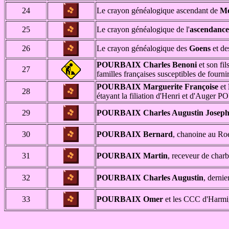
24
Le crayon généalogique ascendant de
Mo
25
Le crayon généalogique de l'
ascendanc
26
Le crayon généalogique des
Goens
et d
POURBAIX Charles Benoni
et son fil
27
familles françaises susceptibles de fourn
POURBAIX
Marguerite Françoise
et
28
étayant la filiation d'Henri et d'Auge
29
POURBAIX Charles Augustin Josep
30
POURBAIX Bernard
, chanoine au Roe
31
POURBAIX Martin
, receveur de char
32
POURBAIX Charles Augustin
, dernie
33
POURBAIX Omer
et les CCC d'Harmi