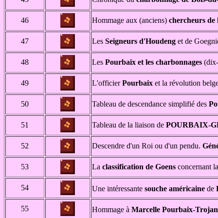
46
Hommage aux (anciens)
chercheurs de 
47
Les
Seigneurs d'Houdeng
et de Goegnie
48
Les
Pourbaix et les charbonnages
(dix-
49
L'officier
Pourbaix
et la révolution belg
50
Tableau de descendance simplifié des
Po
51
Tableau de la liaison de
POURBAIX-
52
Descendre d'un Roi ou d'un pendu.
Géné
53
La
classification de Goens
concernant la
54
Une intéressante
souche américaine
de
55
Hommage à
Marcelle Pourbaix-Trojan