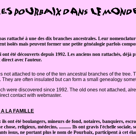
st pas rattaché à une des dix branches ancestrales. Leur nomenclatu
vent isolés mais peuvent former une petite généalogie parfois compo
ont été découverts depuis 1992. Les anciens non rattachés, déjà prés
direct avec l'auteur.
is not attached to one of the ten ancestral branches of the tree.
s. They are often insulated but can form a small genealogy som
ch were discovered since 1992. The old ones not attached, alrea
direct contact with webmaster.
A LA FAMILLE
s ont été boulangers, mineurs de fond, notaires, banquiers, escrocs
ose, religieux, médecins, .......... Ils ont gravis l'échelle sociale, 
fants issus, ne portant plus le nom de Pourbaix, participent à cet él