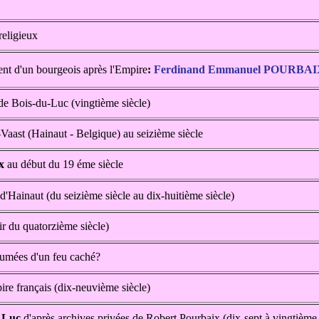
 religieux
ent d'un bourgeois après l'Empire
:
Ferdinand Emmanuel POURBA
de Bois-du-Luc (vingtième siècle)
Vaast (Hainaut - Belgique) au seizième siècle
x
au début du 19 éme siècle
'Hainaut (du seizième siècle au dix-huitième siècle)
tir du quatorzième siècle)
fumées d'un feu caché?
re français (dix-neuvième siècle)
-Luc
d'après archives privées de Robert Pourbaix (dix-sept à vingtième 