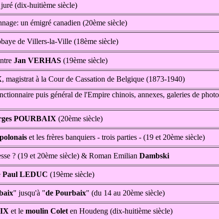
 juré (dix-huitième siècle)
onnage: un émigré canadien (20ème siècle)
bbaye de Villers-la-Ville (18ème siècle)
intre
Jan VERHAS
(19ème siècle)
X
, magistrat à la Cour de Cassation de Belgique (1873-1940)
nctionnaire puis général de l'Empire chinois, annexes, galeries de pho
rges POURBAIX
(20ème siècle)
olonais
et les frères banquiers - trois parties - (19 et 20ème siècle)
esse ? (19 et 20ème siècle) & Roman Emilian
Dambski
e
Paul LEDUC
(19ème siècle)
baix
" jusqu'à "
de Pourbaix
" (du 14 au 20ème siècle)
IX
et le
moulin Colet
en Houdeng (dix-huitième siècle)