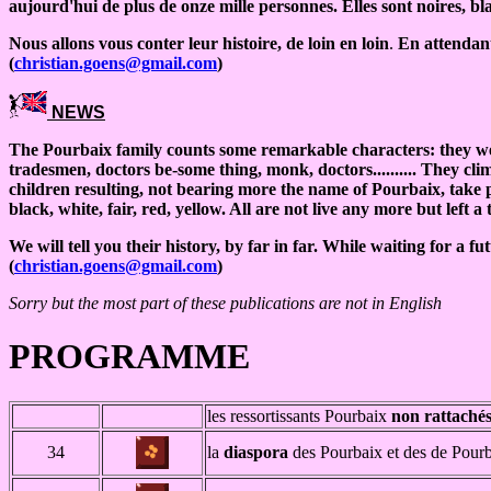
aujourd'hui de plus de onze mille personnes. Elles sont noires, bl
Nous allons vous conter leur histoire, de loin en loin
.
En attendant
(
christian.goens@gmail.com
)
NEWS
The Pourbaix family counts some remarkable characters: they were
tradesmen, doctors be-some thing, monk, doctors.......... They clim
children resulting, not bearing more the name of Pourbaix, take p
black, white, fair, red, yellow. All are not live any more but left a 
We will tell you their history, by far in far. While waiting for a
(
christian.goens@gmail.com
)
Sorry but the most part of these publications are not in English
PROGRAMME
les ressortissants Pourbaix
non rattaché
34
la
diaspora
des Pourbaix et des de Pour