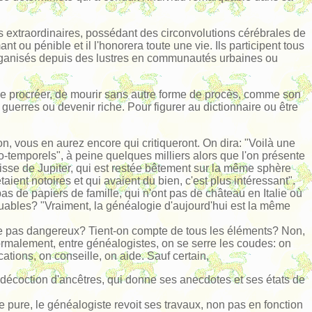
es extraordinaires, possédant des circonvolutions cérébrales de
nt ou pénible et il l'honorera toute une vie. Ils participent tous
organisés depuis des lustres en communautés urbaines ou
, de procréer, de mourir sans autre forme de procès, comme son
guerres ou devenir riche. Pour figurer au dictionnaire ou être
on, vous en aurez encore qui critiqueront. On dira: "Voilà une
-temporels", à peine quelques milliers alors que l'on présente
cuisse de Jupiter, qui est restée bêtement sur la même sphère
ient notoires et qui avaient du bien, c'est plus intéressant".
pas de papiers de famille, qui n'ont pas de château en Italie où
quables? "Vraiment, la généalogie d'aujourd'hui est la même
t-ce pas dangereux? Tient-on compte de tous les éléments? Non,
ormalement, entre généalogistes, on se serre les coudes: on
ions, on conseille, on aide. Sauf certain,
a décoction d'ancêtres, qui donne ses anecdotes et ses états de
pure, le généalogiste revoit ses travaux, non pas en fonction