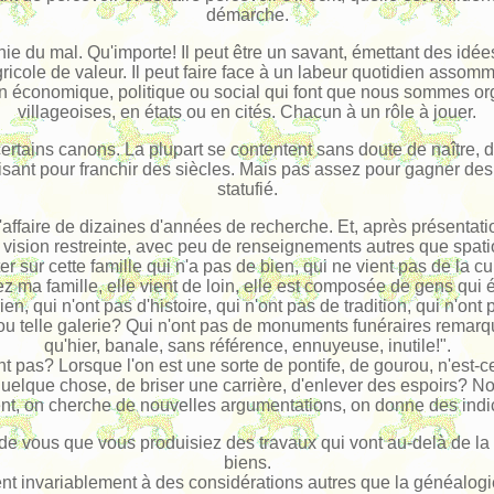
démarche.
ie du mal. Qu'importe! Il peut être un savant, émettant des idé
agricole de valeur. Il peut faire face à un labeur quotidien assomma
en économique, politique ou social qui font que nous sommes 
villageoises, en états ou en cités. Chacun à un rôle à jouer.
à certains canons. La plupart se contentent sans doute de naître
fisant pour franchir des siècles. Mais pas assez pour gagner des 
statufié.
 l'affaire de dizaines d'années de recherche. Et, après présentati
ision restreinte, avec peu de renseignements autres que spatio
r sur cette famille qui n'a pas de bien, qui ne vient pas de la 
a famille, elle vient de loin, elle est composée de gens qui éta
, qui n'ont pas d'histoire, qui n'ont pas de tradition, qui n'ont 
 ou telle galerie? Qui n'ont pas de monuments funéraires remar
qu'hier, banale, sans référence, ennuyeuse, inutile!".
ent pas? Lorsque l'on est une sorte de pontife, de gourou, n'es
uelque chose, de briser une carrière, d'enlever des espoirs? N
t, on cherche de nouvelles argumentations, on donne des indicat
nd de vous que vous produisiez des travaux qui vont au-delà de l
biens.
t invariablement à des considérations autres que la généalogie 