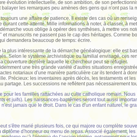
e évolution intellectuelle, de son ambition, de son perfectionnisme,
 et balayer les remarques peu amènes des gens qui n'ont pas la m
est toujours une affaire de patience. Il existe des cas où un ren
e durant cette attente. Mille informations à noter, à classer, à me
te démarche vous oblige à opérer des synthèses, à mettre vos not
on" et manuscrits ne passent pas le cap des héritages. Comme 
, qui demandera beaucoup de temps: écrire.
re la plus intéressante de la démarche généalogique: elle est ba
. Selon le système archivistique ou familial envisagé, ces rense
a couverture derrière laquelle le chercheur peut se réfugier.
te évidemment une très grande variété d'autres situations enregis
actes notariaux d'une manière particulière car ils tendent à do
e. Précieux: les inventaires après décès, les testaments et les
au partage. Les successions ne reflètent pas nécessairement tou
pour les familles rattachées au culte catholique romain. Nous 
ants et juifs). Les naissances-baptêmes seront tout aussi import
n'est jamais que le droit. Dans le cas d'un enfant naturel, le gr
ut s'être marié plusieurs fois, ce qui majore ou complète souven
u diplôme d'honneur ou menu de repas. Associé également, les a
e moderne qu'à l'époque de l'ancien régime, notamment pour les