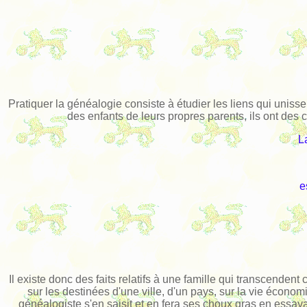
Pratiquer la généalogie consiste à étudier les liens qui unissent
des enfants de leurs propres parents, ils ont des co
L
e
Il existe donc des faits relatifs à une famille qui transcenden
sur les destinées d'une ville, d'un pays, sur la vie économ
généalogiste s'en saisit et en fera ses choux gras en essayant