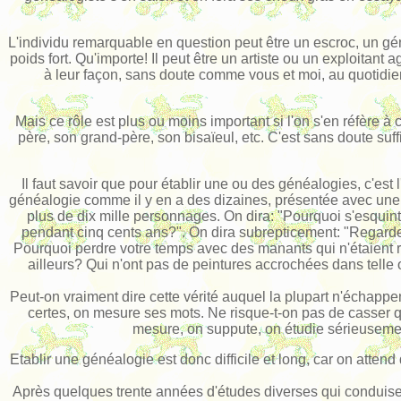
L'individu remarquable en question peut être un escroc, un gén
poids fort. Qu'importe! Il peut être un artiste ou un exploitant 
à leur façon, sans doute comme vous et moi, au quotidi
Mais ce rôle est plus ou moins important si l'on s'en réfère 
père, son grand-père, son bisaïeul, etc. C'est sans doute suf
Il faut savoir que pour établir une ou des généalogies, c'est
généalogie comme il y en a des dizaines, présentée avec une v
plus de dix mille personnages. On dira: "Pourquoi s'esquinte
pendant cinq cents ans?". On dira subrepticement: "Regardez m
Pourquoi perdre votre temps avec des manants qui n'étaient rien
ailleurs? Qui n'ont pas de peintures accrochées dans telle
Peut-on vraiment dire cette vérité auquel la plupart n'échapp
certes, on mesure ses mots. Ne risque-t-on pas de casser q
mesure, on suppute, on étudie sérieusemen
Etablir une généalogie est donc difficile et long, car on atte
Après quelques trente années d'études diverses qui conduisen