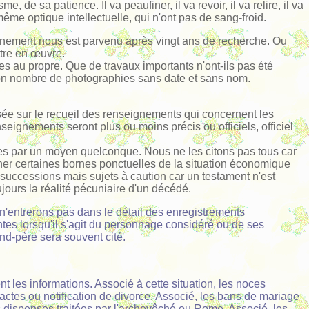
 de sa patience. Il va peaufiner, il va revoir, il va relire, il va
ême optique intellectuelle, qui n'ont pas de sang-froid.
seignement nous est parvenu après vingt ans de recherche. Ou
ttre en œuvre.
es au propre. Que de travaux importants n'ont-ils pas été
bon nombre de photographies sans date et sans nom.
sée sur le recueil des renseignements qui concernent les
ignements seront plus ou moins précis ou officiels, officiel
trées par un moyen quelconque. Nous ne les citons pas tous car
nner certaines bornes ponctuelles de la situation économique
 successions mais sujets à caution car un testament n'est
jours la réalité pécuniaire d'un décédé.
n'entrerons pas dans le détail des enregistrements
antes lorsqu'il s'agit du personnage considéré ou de ses
and-père sera souvent cité.
t les informations. Associé à cette situation, les noces
ctes ou notification de divorce. Associé, les bans de mariage
 dispenses traitées par l'archevêché ou Rome. Associé, les