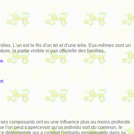
illes. L'un est le fils d'un tel et d'une telle. Eux-mêmes sont un
re, la partie visible si pas officielle des familles.
e.
rt
ns de ses composants ont eu une influence plus ou moins profonde
que l'on peut s'apercevoir qu'un individu sort du commun, le
uence déterministe qui a conduit l'individu remarquable dans sa