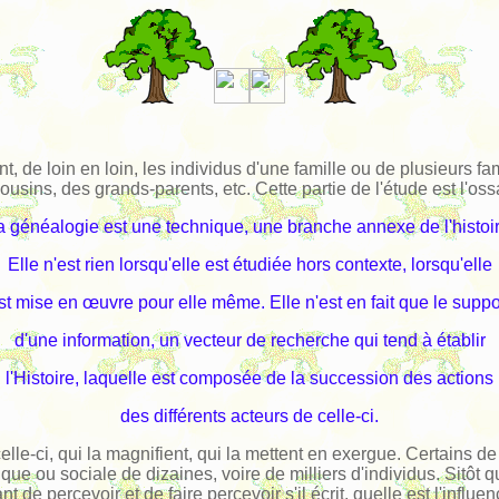
, de loin en loin, les individus d'une famille ou de plusieurs fam
usins, des grands-parents, etc. Cette partie de l'étude est l'ossatu
a généalogie est une technique, une branche annexe de l'histoir
Elle n'est rien lorsqu'elle est étudiée hors contexte, lorsqu'elle
st mise en œuvre pour elle même. Elle n'est en fait que le suppo
d'une information, un vecteur de recherche qui tend à établir
l'Histoire, laquelle est composée de la succession des actions
des différents acteurs de celle-ci.
t celle-ci, qui la magnifient, qui la mettent en exergue. Certai
ique ou sociale de dizaines, voire de milliers d'individus. Sitôt 
 de percevoir et de faire percevoir s'il écrit, quelle est l'infl