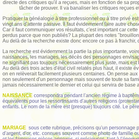
directe des critiques qu'il a reçues, mais en fonction de sa propr
tâcher de prouver. Il va banaliser les critiques reçues
Pratiquer la généalogie à titre professionnel ou à titre privé 
vingt ans d'attente passive. Il faut évidemment faire autre chos
Car il faut communiquer vos résultats, c'est important car cet
perdus parce que non publiés? La plupart des notes "brouill
Au delà de la recherche existe donc encore ce pas à franchir
La recherche est évidemment la partie la plus importante, voi
naissances, les mariages, les décès des personnages envisagés
ne signifiant pas toujours nécessairement plus juste, mais est l
Au delà des trois actes d'état civil relatés plus haut, il exis
on en relèverait facilement plusieurs centaines. On pense aux 
non seulement d'un personnage mais souvent de toute sa famill
jamais nécessairement le dernier et celui qui servira de base 
NAISSANCE
correspondra pendant l'ancien régime à baptême 
équivalents pour les ressortissants d'autres religions (protest
enfants. Le nom de la mère est (presque) toujours cité. Le père 
MARIAGE
:
s
ous cette rubrique, précisons qu'un personnage pe
d'argent, d'or, etc. connues souvent comme photo de famille o
et les fameuses pièces annexes, si précieuses, tant à l'époqu