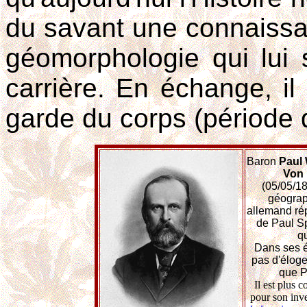
du savant une connaissan
géomorphologie qui lui 
carrière. En échange, i
garde du corps (période 
Baron
Paul 
Von 
(05/05/18
géograp
allemand rép
de Paul S
q
Dans ses écr
pas d'éloge
que Pa
Il est plus 
pour son inv