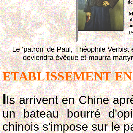
de
Ma
d
au
p
Le 'patron' de Paul, Théophile Verbis
deviendra évêque et mourra martyr 
ETABLISSEMENT EN
I
ls arrivent en Chine apr
un bateau bourré d'o
chinois s'impose sur le pa