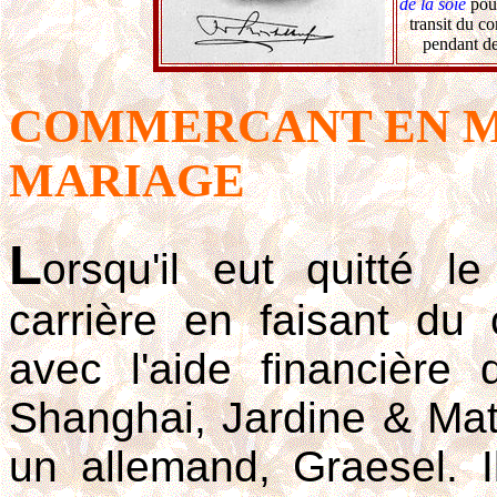
de la soie
pour
transit du 
pendant de
COMMERCANT EN M
MARIAGE
L
orsqu'il eut quitté l
carrière en faisant d
avec l'aide financière 
Shanghai, Jardine & Mat
un allemand, Graesel. 