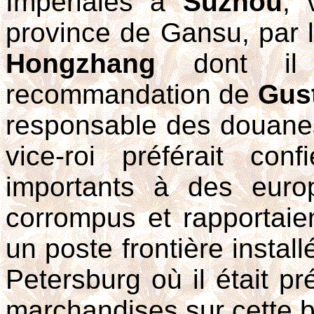
Impériales à
Suzhou
, 
province de Gansu, par l
Hongzhang
dont il 
recommandation de
Gus
responsable des douanes 
vice-roi préférait co
importants à des euro
corrompus et rapportaie
un poste frontière install
Petersburg où il était pr
marchandises sur cette b