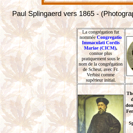
Paul Splingaerd vers 1865 - (Photogra
La congrégation fut
nommée
Congregatio
Immaculati Cordis
Mariae (CICM)
,
connue plus
pratiquement sous le
nom de la congrégation
de Scheut, avec Fr.
Verbist comme
supérieur initial.
Thé
d
dom
Fe
Sp