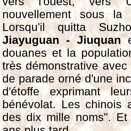
vers l'ouest, vers 
nouvellement sous la 
Lorsqu'il quitta Suzh
Jiayuguan - Jiuquan
e
douanes et la populatio
très démonstrative avec
de parade orné d'une in
d'étoffe exprimant le
bénévolat. Les chinois a
des dix mille noms". Et
ans plus tard.