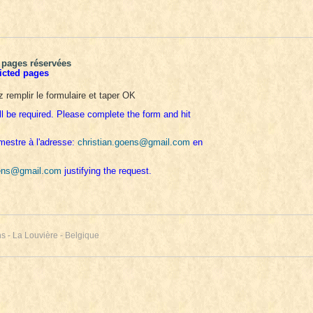
 pages réservées
icted pages
 remplir le formulaire et taper OK
l be required. Please complete the form and hit
mestre à l'adresse:
christian.goens@gmail.com
en
oens@gmail.com
justifying the request.
 - La Louvière - Belgique