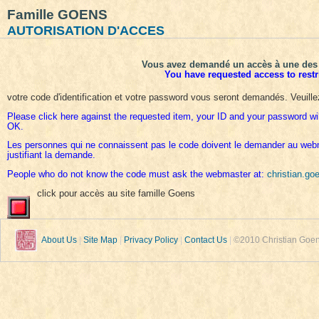
Famille GOENS
AUTORISATION D'ACCES
Vous avez demandé un accès à une des
You have requested access to restr
votre code d'identification et votre password vous seront demandés. Veuillez
Please click here against the requested item, your ID and your password wil
OK.
Les personnes qui ne connaissent pas le code doivent le demander au web
justifiant la demande.
People who do not know the code must ask the webmaster at:
christian.g
click pour accès au site famille Goens
About Us
|
Site Map
|
Privacy Policy
|
Contact Us
|
©2010 Christian Goens